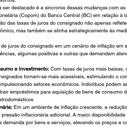
a ser destacado é a sincronia dessas mudanças com as 
Monetária (Copom) do Banco Central (BC) em relação à t
ução das taxas de juros do consignado não apenas reflete
onômico, mas também se alinha estrategicamente às med
 de juros do consignado em um cenário de inflação em 
uências, algumas positivas e outras que demandam aten
sumo e Investimento:
 Com taxas de juros mais baixas, 
signados tornam-se mais acessíveis, estimulando o co
impulsionando setores econômicos. Indivíduos podem se
ntrair empréstimos para aquisição de bens de consumo d
etrodomésticos
nária:
 Em um ambiente de inflação crescente, a redução
 pressão inflacionária adicional. A maior disponibilidade 
 demanda por bens e serviços, elevando os preços e co