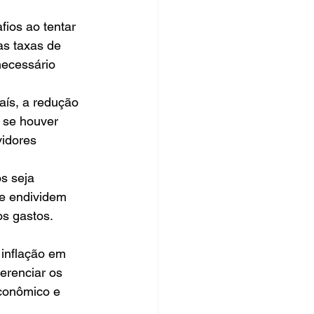
ios ao tentar 
s taxas de 
necessário 
aís, a redução 
 se houver 
idores 
s seja 
se endividem 
s gastos.
inflação em 
erenciar os 
econômico e 