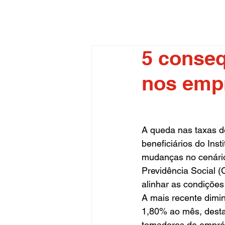
5 conseq
nos emp
A queda nas taxas de
beneficiários do Inst
mudanças no cenário
Previdência Social 
alinhar as condiçõe
A mais recente dimi
1,80% ao mês, desta
tomadores de empré