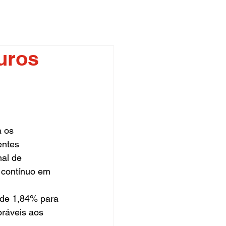
uros
 os 
entes 
al de 
 contínuo em 
 de 1,84% para 
ráveis aos 