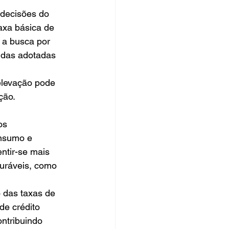
decisões do 
axa básica de 
 a busca por 
idas adotadas 
elevação pode 
ção.
os 
nsumo e 
ntir-se mais 
uráveis, como 
 das taxas de 
de crédito 
ntribuindo 