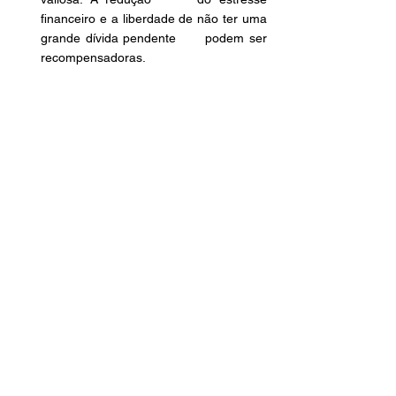
financeiro e a liberdade de não ter uma 
grande dívida pendente      podem ser 
recompensadoras.
Conclusão
A amortização de empréstimos é uma 
ferramenta poderosa para gerenciar dívidas 
e alcançar a liberdade financeira. 
Compreender como funciona esse processo 
é essencial para tomar decisões informadas 
sobre o pagamento de dívidas. Antes de 
solicitar a amortização, analise 
cuidadosamente seu orçamento, os termos 
do empréstimo e considere outras opções 
disponíveis. Vale a pena lembrar que cada 
situação é única, e a melhor abordagem 
pode variar de pessoa para pessoa. 
Portanto, busque orientação profissional 
quando necessário e tenha uma visão clara 