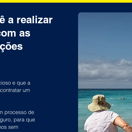
 a realizar
com as
uções
ioso e que a
contratar um
um processo de
eguro, para que
anos sem