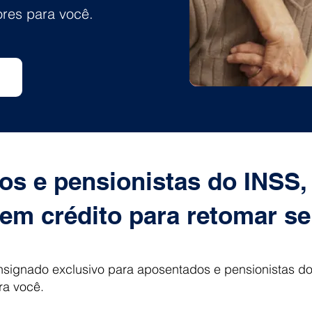
ores para você.
s e pensionistas do INSS,
tem crédito para retomar s
nsignado exclusivo para aposentados e pensionistas d
ra você.