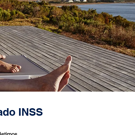
ado INSS
éstimos.