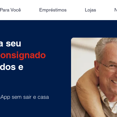
 Para Você
Empréstimos
Lojas
N
a seu
Consignado
dos e
sApp sem sair e casa